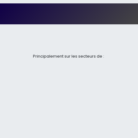
Principalement sur les secteurs de :
Péronne (80), Bapaume (62), Albert (80)
Cambrai (59), Saint Quentin (02), Arras (62)
.