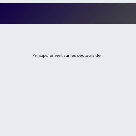
Principalement sur les secteurs de :
Péronne (80), Bapaume (62), Albert (80)
Cambrai (59), Saint Quentin (02), Arras (62)
.